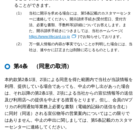
ることができます。
1
当社に開示を求める場合には、第5条記載のカスタマーセンタ
ーに連絡してください。開示請求手続き(受付窓口、受付方
法、必要な書類、手数料等)詳細についてお答えします。ま
た、開示請求手続きにつきましては、当社ホームページ(
https://www.lifecard.co.jp
)でお知らせしております。
2
万一個人情報の内容が事実でないことが判明した場合には、当
社は、速やかに訂正または削除に応じるものとします。
第4条 （同意の取消）
本約款第2条1項、2項による同意を得た範囲内で当社が当該情報を
利用、提供している場合であっても、中止の申し出があった場合
は、それ以降の第2条1項、2項による当社からの宣伝情報等の送信
及び利用店への提供を中止する措置をとります。但し、会員のVプ
リカの利用通知等業務上必要な書類（電磁的記録の送信を含む）
に同封（同送）される宣伝物等の営業案内についてはこの限りで
はありません。中止の申出に関しましては、第5条記載のカスタマ
ーセンターに連絡してください。