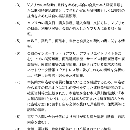
3
Vプリカの申込時に登録を求めた場合の会員の本人確認書類ま
たは取引時確認書類として当社が定めた証明書もしくは書類の
提出を求めた場合の当該書類等。
4
Ｖプリカの購入日、購入券種、購入金額、支払方法、Ｖプリカ
の残高、利用状況等、会員が購入したＶプリカに係る取引情
報。
5
申込日、契約日、商品名、当社と会員との契約内容に関する情
報。
6
会員のインターネット（アプリ、アフィリエイトサイトを含
む）上での閲覧履歴、商品購買履歴、サービス利用履歴等の履
歴情報、位置情報等の履歴情報、利用されている端末の情報、
ネットワーク情報（IPアドレス等）及びこれらの情報を分析の
上、把握した興味・関心を示す情報。
7
本契約の申込者が会員に相違ないことを確認するため、申込者
から原本の提示または写しの交付を受けた運転免許証等の本人
確認資料等に記載された、本籍地を含む本人識別情報(以下｢本
人確認情報｣という)、もしくは本人特定または所在確認のため
に当社が窓口に請求し自ら交付を受けた戸籍謄本、住民票等に
記載の情報。
8
電話での問い合わせ等により当社が知り得た情報（映像、通話
内容を含む）。
9
官報、電話帳、住宅地図等により公開されている情報。