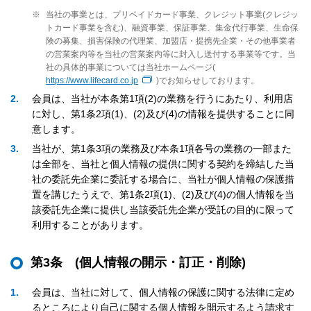
※
当社の事業とは、プリペイドカード事業、クレジット事業(クレジッ
トカード事業を含む)、融資事業、保証事業、集金代行事業、生命保
険の募集、損害保険の代理業、加盟店・提携先企業・その他事業者
の営業案内等を当社の営業案内等に封入し送付する事業等です。当
社の具体的事業については当社ホームページ(
https://www.lifecard.co.jp
)でお知らせしております。
2
会員は、当社が本条第1項(2)の業務を行うにあたり、利用店
に対し、第1条2項(1)、(2)及び(4)の情報を提供することに同
意します。
3
当社が、第1条3項の業務及び本条1項各号の業務の一部また
は全部を、当社と個人情報の提供に関する契約を締結した当
社の委託先企業に委託する場合に、当社が個人情報の保護措
置を講じたうえで、第1条2項(1)、(2)及び(4)の個人情報を当
該委託先企業に提供し当該委託先企業が受託の目的に限って
利用することがあります。
第3条 (個人情報の開示・訂正・削除)
1
会員は、当社に対して、個人情報の保護に関する法律に定め
るところにより自己に関する個人情報を開示するよう請求す